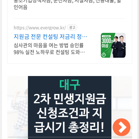
중소기업정책자금, 운전자금, 시설자금, 신용대출, 할
인어음
https://www.evergrow.kr/
광고
지원금 전문 컨설팅 저금리 정책
자금 지금 신청
심사관의 마음을 여는 방법 승인률
98% 실전 노하우로 컨설팅 도와드
립니다 승인율 97.8%, 정책자금 전
화 한 통으로 확인 가능합니다 !