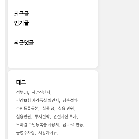
최근글
인기글
최근댓글
태그
정부24
사망진단서
건강보험 자격득실 확인서
상속절차
주민등록등본
실물 금
실용 민원
실용민원
투자전략
안전자산 투자
모바일 주민등록증 사용처
금 가격 변동
공영주차장
사망자서류