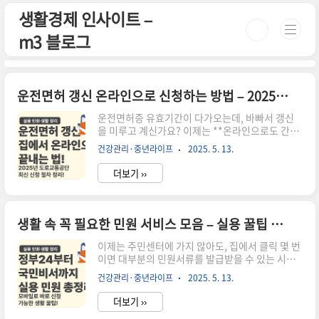
본문 바로가기
생활경제 인사이트 –
m3 블로그
운전면허 갱신 온라인으로 신청하는 방법 – 2025년 최신 가이드
운전면허증 유효기간이 다가오는데, 바빠서 갱신
을 미루고 계신가요? 이제는 **온라인으로도 간편
하게 운전면허 갱신을 신청**할 수 있어요.직접 운
건강관리·중년라이프
2025. 5. 13.
전면허시험장에 가지 않아도 되고, 집에서 모바일
이나 PC로 신청부터 수령 방법 선택까지 한 번에
더보기 ››
가능하답니다 😊📌 운전면허 갱신 대상자 확인아
래 항목 중 하나라도 해당된다면 반드시 갱신해야
합니다.✅ 운전면허증 뒷면의 '갱신기간'이 도래한
경우✅ 10년 또는 5년 주기 갱신 대상 (적성검사 포
생활 속 꼭 필요한 민원 서비스 모음 – 실용 꿀팁 총정리
함)✅ 해외 체류, 질병 등으로 인해 시험장 방문이
어려운 경우✅ 온라인 신청 방법 (도로교통공단)1️⃣
이제는 주민센터에 가지 않아도, 집에서 클릭 몇 번
도로교통공단 안전운전 통합민원 접속하기2️⃣ 로그
이면 대부분의 민원서류를 발급받을 수 있는 시대
인 (공동인증서 또는 카카오 인증)3️⃣ '운전면허증
입니다. 정부24, 국민비서, 전자문서지갑, 모바일
건강관리·중년라이프
2025. 5. 13.
갱신 신청' 메뉴 선택4️⃣ 사진 파일 업로드 및 수령
운전면허증, 공영주차장 안내까지 생활과 밀접한
방법 선택..
민원 서비스를 스마트폰으로 간편하게 이용할 수
더보기 ››
있어요.이 글에서는 요즘 가장 많이 쓰이는 민원 서