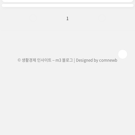
비스들을 정리하고, 각각의 실용적인 사용법을 클
러스터 글로 자세히 안내드릴게요 😊📌 꼭 알아야
할 실용 민원 서비스📄 주민등록등본, 가족관계증
명서 등 서류 모바일 발급🚗 운전면허 갱신 및 적성
1
검사 온라인 신청📩 국민비서 알림톡, 카카오 알림
으로 민원 안내 받기📱 모바일 운전면허증 등록 및
인증서 활용🅿️ 공영주차장 위치·요금 확인 및 할인
정보각 기능별로 자세한 이용 방법은 아래 글에서
하나씩 알려드릴게요..
© 생활경제 인사이트 – m3 블로그 | Designed by
comnewb