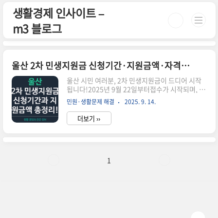
본문 바로가기
생활경제 인사이트 –
m3 블로그
울산 2차 민생지원금 신청기간·지원금액·자격조건
울산 시민 여러분, 2차 민생지원금이 드디어 시작
됩니다!2025년 9월 22일부터접수가 시작되며, 신
청기간·지원금액·자격조건을 정확히 확인해야 합
민원·생활문제 해결
2025. 9. 14.
니다. 이번 글에서는 울산시민이 반드시 알아야 할
2차 민생지원금 핵심 정보를 한눈에 정리해 드리겠
더보기 ››
습니다. 📌 울산 2차 민생지원금 요약✔️ 신청기간:
2025년 9월 22일 ~ 10월 31일✔️ 지원대상: 소득
하위 90% 울산 시민 (고액자산가 제외)✔️ 지급금
액: 일반 시민 1인당 10만 원, 취약계층 최대 50만
원✔️ 사용기한: 2025년 11월 30일까지1. 신청기
1
간울산 2차 민생지원금은2025년 9월 22일(월)오
전 9시부터 접수 시작됩니다. 마감일은 2025년 10
월 31일(금) 오후 6시까지로, 반드시 기간 내 신청
해야 지원금을 받을 수 있습..