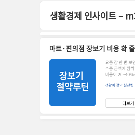
본문 바로가기
생활경제 인사이트 – m
마트·편의점 장보기 비용 확 
요즘 장 한 번 보
수증 금액에 깜짝
비용이 20~40
실적인 장보기 절
생활비 절약 실전팁
자동으로 지출이 
구매 절반 감소✅ 
는 절약법” 위주로
더보기 
커지는 가장 큰 이