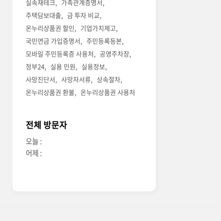
실속재테크
가족관계증명서
주택담보대출
금 투자 비교
온누리상품권 할인
기업가치제고
국민연금 가입증명서
주민등록등본
모바일 주민등록증 사용처
공영주차장
정부24
실용 민원
실용정보
사망진단서
사망자서류
상속절차
온누리상품권 환불
온누리상품권 사용처
전체 방문자
오늘 :
어제 :