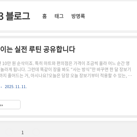
3 블로그
홈
태그
방명록
줄이는 실전 루틴 공유합니다
면 10만 원 순삭이죠. 특히 마트와 편의점은 가격이 조금씩 올라 어느 순간 영
 놀라게 됩니다. 그런데 똑같이 장을 봐도 “사는 방식”만 바꾸면 한 달 장보기
%까지 줄어드는 거, 아시나요?오늘은 당장 오늘 장보기부터 적용할 수 있는, 현
약 루틴 5가지를 알려드릴게요. 억지로 아끼는 절약이 아니라, 습관만 바꿔도
2025. 11. 11.
줄어드는 방법입니다.💡 오늘 글의 핵심 요약✅ 장보기 전 3분 루틴으로 충동
마트 vs 편의점, 언제 어디서 사야 이득인지 기준 제공✅ “아껴도 티가 안 나
 정리1. 장보기 전 3분, 이 루틴만 해도 2~3만 원 절약됩니다장보기 지출이
››
유는 목록 없이 카트부터 ..
1