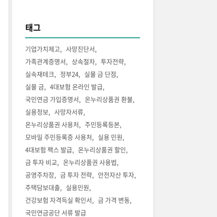
태그
기업가치제고
사망진단서
가족관계증명서
상속절차
투자전략
실속재테크
정부24
실물 금 단점
실물 금
4대보험 온라인 발급
국민연금 가입증명서
온누리상품권 환불
실용정보
사망자서류
온누리상품권 사용처
주민등록등본
모바일 주민등록증 사용처
실용 민원
4대보험 팩스 발급
온누리상품권 할인
금 투자 비교
온누리상품권 사용법
공영주차장
금 투자 전략
안전자산 투자
주택담보대출
실용민원
건강보험 자격득실 확인서
금 가격 변동
국민연금공단 서류 발급