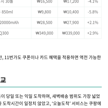
지 30롤
₩16,500
₩17,200
-4.1%
850ml
₩9,800
₩10,400
-5.8%
0000mAh
₩28,500
₩27,900
+2.1%
Q300
₩349,000
₩339,000
+2.9%
, 11번가도 쿠폰이나 카드 혜택을 적용하면 역전 가능한
비교
품이 당일 또는 익일 도착하며, 새벽배송 범위도 가장 넓었
라 도착시간이 일정치 않았고, ‘오늘도착’ 서비스는 쿠팡에