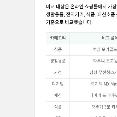
비교 대상은 온라인 쇼핑몰에서 가장
생활용품, 전자기기, 식품, 패션소품
기준으로 비교했습니다.
카테고리
비교 품
식품
맥심 모카골드 
생활용품
다우니 초고농
가전
삼성 무선청소기 
디지털
로지텍 MX Mas
패션
나이키 드라이
식품
오뚜기 3분 카