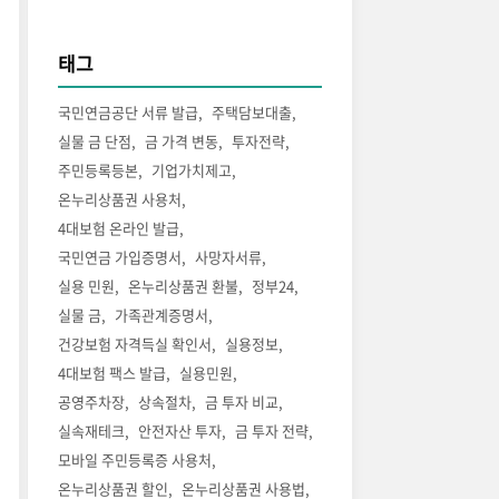
태그
국민연금공단 서류 발급
주택담보대출
실물 금 단점
금 가격 변동
투자전략
주민등록등본
기업가치제고
온누리상품권 사용처
4대보험 온라인 발급
국민연금 가입증명서
사망자서류
실용 민원
온누리상품권 환불
정부24
실물 금
가족관계증명서
건강보험 자격득실 확인서
실용정보
4대보험 팩스 발급
실용민원
공영주차장
상속절차
금 투자 비교
실속재테크
안전자산 투자
금 투자 전략
모바일 주민등록증 사용처
온누리상품권 할인
온누리상품권 사용법