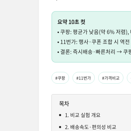
요약 10초 컷
• 쿠팡: 평균가 낮음(약 6% 저렴)
• 11번가: 행사·쿠폰 조합 시 역
• 결론: 즉시배송·빠른처리 → 쿠
#쿠팡
#11번가
#가격비교
목차
1. 비교 실험 개요
2. 배송속도·편의성 비교