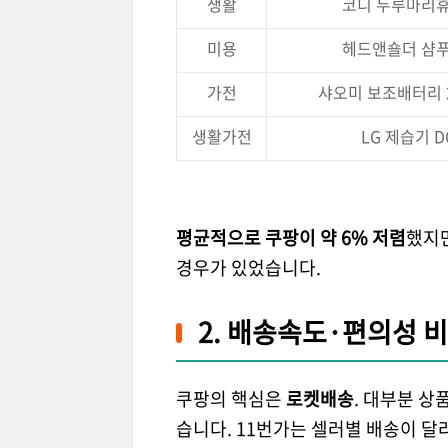
생활
코디 두루마리휴
미용
헤드앤숄더 샴푸 
가전
샤오미 보조배터리 2
생활가전
LG 제습기 D
평균적으로 쿠팡이 약 6% 저렴
했지만
경우가 있었습니다.
2. 배송속도·편의성 
쿠팡의 핵심은
로켓배송
. 대부분 상
습니다. 11번가는 셀러별 배송이 달