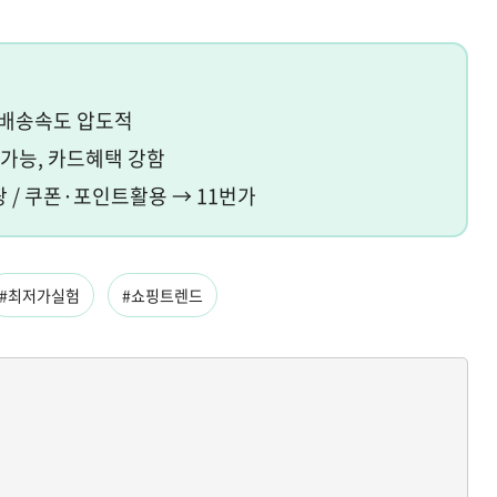
, 배송속도 압도적
전 가능, 카드혜택 강함
팡 / 쿠폰·포인트활용 → 11번가
#최저가실험
#쇼핑트렌드