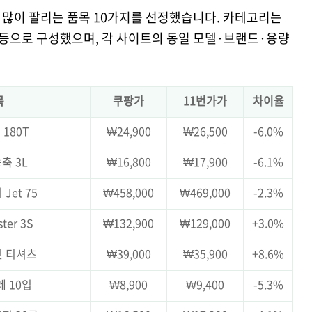
 많이 팔리는 품목 10가지를 선정했습니다. 카테고리는
 등으로 구성했으며, 각 사이트의 동일 모델·브랜드·용량
목
쿠팡가
11번가가
차이율
180T
₩24,900
₩26,500
-6.0%
축 3L
₩16,800
₩17,900
-6.1%
Jet 75
₩458,000
₩469,000
-2.3%
ter 3S
₩132,900
₩129,000
+3.0%
핏 티셔츠
₩39,000
₩35,900
+8.6%
레 10입
₩8,900
₩9,400
-5.3%